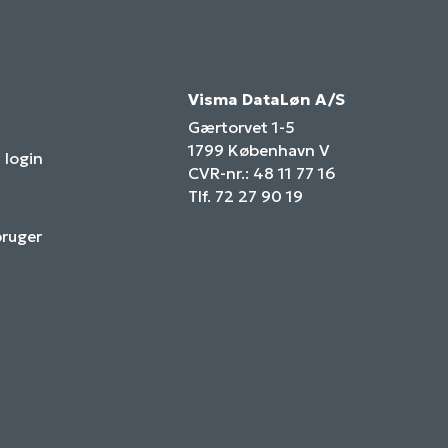
Visma DataLøn A/S
Gærtorvet 1-5
1799 København V
 login
CVR-nr.: 48 11 77 16
Tlf. 72 27 90 19
bruger