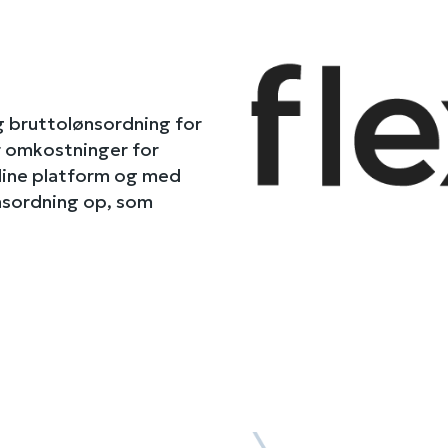
g bruttolønsordning for
er omkostninger for
line platform og med
ønsordning op, som