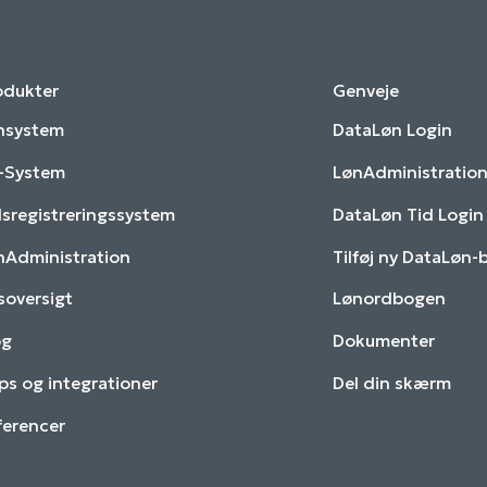
odukter
Genveje
nsystem
DataLøn Login
-System
LønAdministration
dsregistreringssystem
DataLøn Tid Login
nAdministration
Tilføj ny DataLøn-
soversigt
Lønordbogen
og
Dokumenter
ps og integrationer
Del din skærm
ferencer