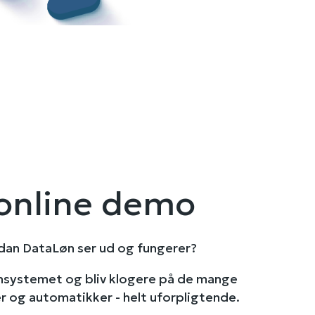
online demo
rdan DataLøn ser ud og fungerer?
lønsystemet og bliv klogere på de mange
er og automatikker - helt uforpligtende.