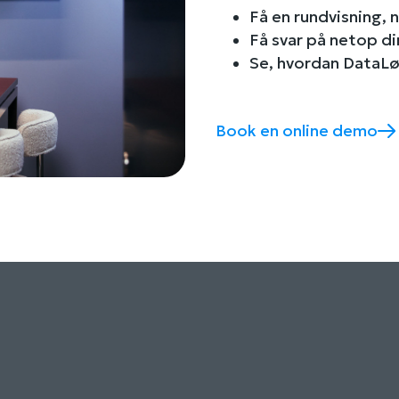
Få en rundvisning, 
Få svar på netop d
Se, hvordan DataLø
Book en online demo