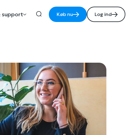
 support
Køb nu
Log ind