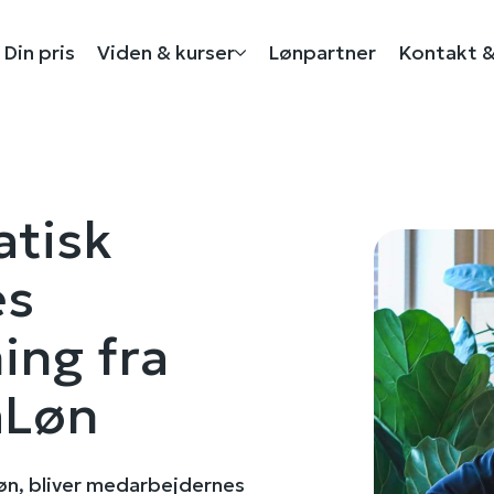
Din pris
Viden & kurser
Lønpartner
Kontakt &
atisk
es
ing fra
aLøn
Løn, bliver medarbejdernes