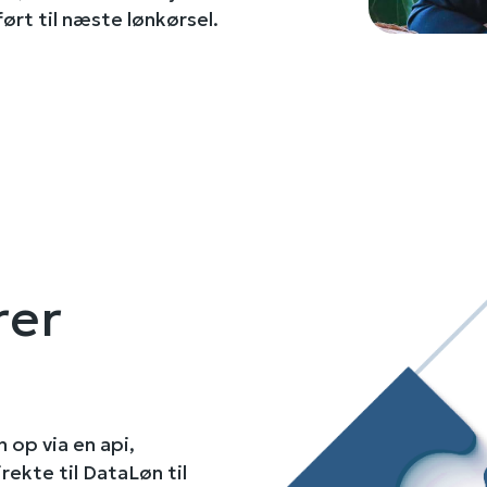
rt til næste lønkørsel.
rer
 op via en api,
rekte til DataLøn til