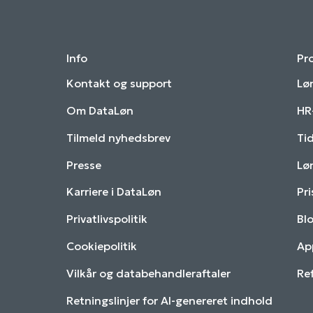
Info
Pr
Kontakt og support
Lø
Om DataLøn
HR
Tilmeld nyhedsbrev
Ti
Presse
Lø
Karriere i DataLøn
Pri
Privatlivspolitik
Bl
Cookiepolitik
Ap
Vilkår og databehandleraftaler
Re
Retningslinjer for AI-genereret indhold