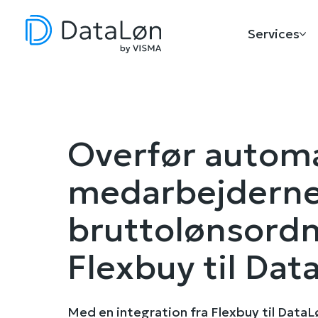
Services
Overfør autom
medarbejdern
bruttolønsordn
Flexbuy til Dat
Med en integration fra Flexbuy til Data