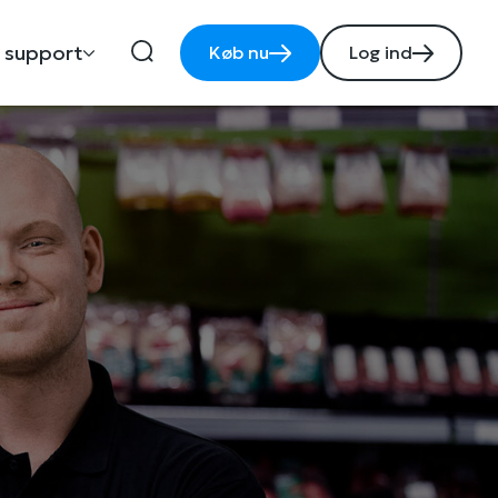
 support
Køb nu
Log ind