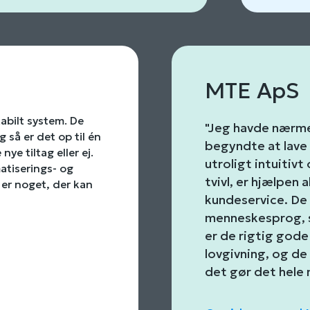
MTE ApS
abilt system. De
"Jeg havde nærmes
 så er det op til én
begyndte at lave
ye tiltag eller ej.
utroligt intuitivt 
atiserings- og
tvivl, er hjælpen 
 er noget, der kan
kundeservice. De 
menneskesprog, s
er de rigtig gode
lovgivning, og d
det gør det hele 