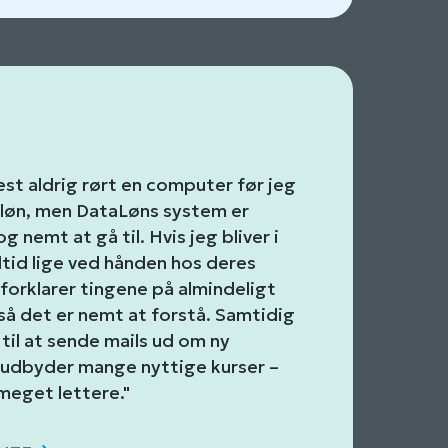
t aldrig rørt en computer før jeg
 løn, men DataLøns system er
og nemt at gå til. Hvis jeg bliver i
altid lige ved hånden hos deres
forklarer tingene på almindeligt
å det er nemt at forstå. Samtidig
 til at sende mails ud om ny
e udbyder mange nyttige kurser –
meget lettere."