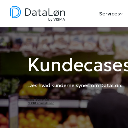
Services
Kundecases
Læs hvad kunderne synes om DataLøn: