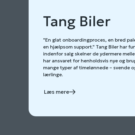
Tang Biler
"En glat onboardingproces, en bred pale
en hjælpsom support." Tang Biler har f
indenfor salg skelner de ydermere mell
har ansvaret for henholdsvis nye og brug
mange typer af timelønnede – svende og 
lærlinge.
Læs mere