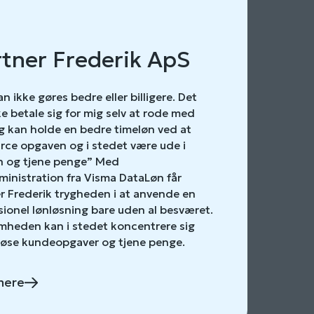
tner Frederik ApS
n ikke gøres bedre eller billigere. Det
ke betale sig for mig selv at rode med
eg kan holde en bedre timeløn ved at
rce opgaven og i stedet være ude i
 og tjene penge” Med
inistration fra Visma DataLøn får
r Frederik trygheden i at anvende en
sionel lønløsning bare uden al besværet.
mheden kan i stedet koncentrere sig
løse kundeopgaver og tjene penge.
mere