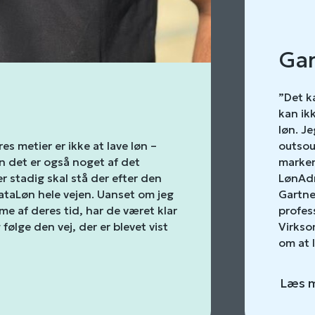
Gar
”Det ka
kan ik
løn. J
s metier er ikke at lave løn –
outsou
en det er også noget af det
marken
r stadig skal stå der efter den
LønAdm
DataLøn hele vejen. Uanset om jeg
Gartne
ime af deres tid, har de været klar
profes
følge den vej, der er blevet vist
Virkso
om at 
Læs 