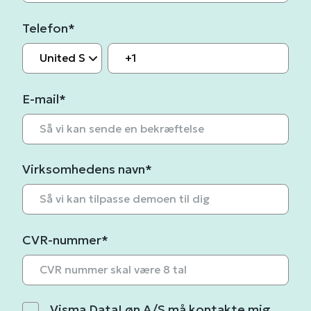
Telefon
*
E-mail
*
Virksomhedens navn
*
CVR-nummer
*
Visma DataLøn A/S må kontakte mig