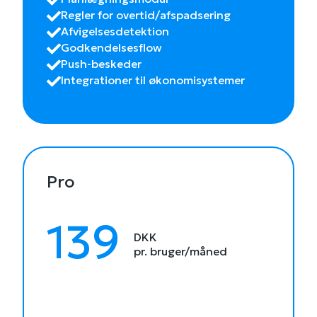
Regler for overtid/afspadsering
Afvigelsesdetektion
Godkendelsesflow
Push-beskeder
Integrationer til økonomisystemer
Pro
139
DKK
pr. bruger/måned