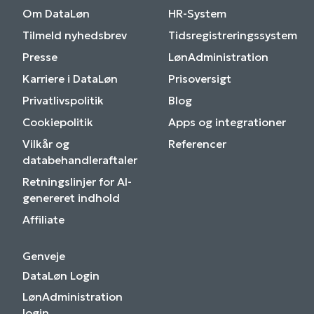
Om DataLøn
HR-System
Tilmeld nyhedsbrev
Tidsregistreringssystem
Presse
LønAdministration
Karriere i DataLøn
Prisoversigt
Privatlivspolitik
Blog
Cookiepolitik
Apps og integrationer
Vilkår og
Referencer
databehandleraftaler
Retningslinjer for AI-
genereret indhold
Affiliate
Genveje
DataLøn Login
LønAdministration
login