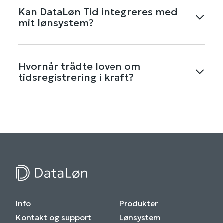
medarbejdere kan tjekke ind og ud fysisk. Du kan
Kan DataLøn Tid integreres med
definere tolerancer og årsager (fx afspadsering
mit lønsystem?
eller sygdom), hvis de registrerer uden for
planlagt tid.
Ja - DataLøn Tid er udviklet til at integrere
direkte med DataLøn. Det betyder, at registreret
Hvornår trådte loven om
tid, kørsel og udlæg kan overføres automatisk,
tidsregistrering i kraft?
så du slipper for manuelle indtastninger.
Den danske lov om tidsregistrering trådte i kraft
fra juli 2024. DataLøn Tid hjælper virksomheder
med at overholde kravene uden ekstra
administration.
Info
Produkter
Kontakt og support
Lønsystem