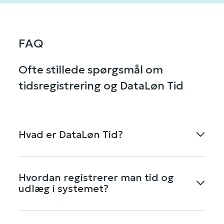
FAQ
Ofte stillede spørgsmål om
tidsregistrering og DataLøn Tid
Hvad er DataLøn Tid?
DataLøn Tid er et fleksibelt
tidsregistreringssystem, så dine medarbejdere
Hvordan registrerer man tid og
kan indberette arbejdstid, kørsel, udlæg m.m.
udlæg i systemet?
via app, web og terminal – og du får fuldt
overblik og nem integration til lønsystemet.
Medarbejdere kan registrere tid, udlæg og