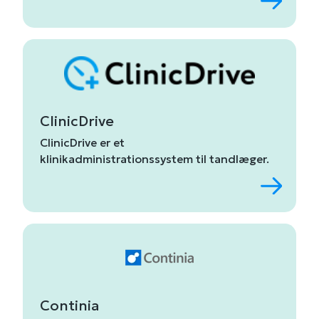
ClinicDrive
ClinicDrive
er
et
klinikadministrations
system til tandlæge
r.
Continia