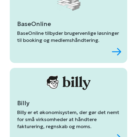
BaseOnline
Base
Online
tilbyder
brugervenlige
løsninger
til
booking og
medlemshåndtering.
Billy
Billy
er
et
økonomisystem,
der
gør
det
nemt
for
små
virksomheder
at
håndtere
fakturering,
regnskab
og
moms.