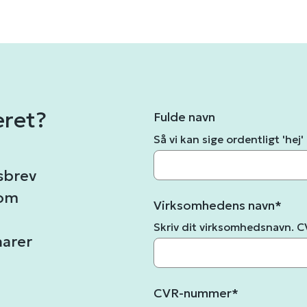
eret?
Fulde navn
Så vi kan sige ordentligt 'hej'
sbrev
 om
Virksomhedens navn
*
Skriv dit virksomhedsnavn. 
narer
CVR-nummer
*