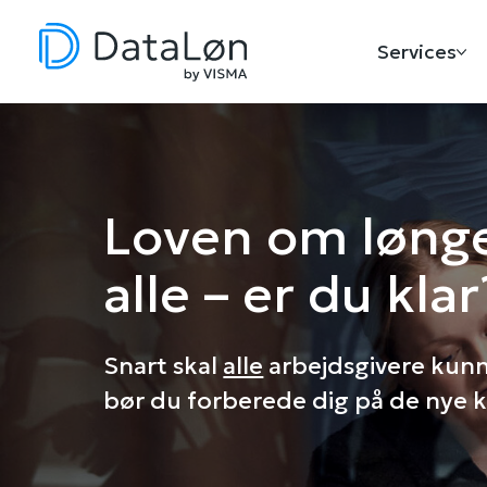
Services
Loven om løng
alle – er du klar
Snart skal
alle
arbejdsgivere kunn
bør du forberede dig på de nye k