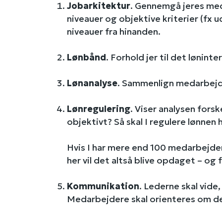
Jobarkitektur
. Gennemgå jeres meda
niveauer og objektive kriterier (fx u
niveauer fra hinanden.
Lønbånd
.
Forhold jer til det lønin
Lønanalyse
. Sammenlign medarbejde
Lønregulering
. Viser analysen fors
objektivt? Så skal I regulere lønnen 
Hvis I har mere end 100 medarbejdere
her vil det altså blive opdaget – og
Kommunikation
. Lederne skal vid
Medarbejdere skal orienteres om d