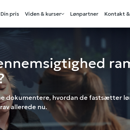
Din pris
Viden & kurser
Lønpartner
Kontakt &
ennemsigtighed r
?
e dokumentere, hvordan de fastsætter lø
rav allerede nu.