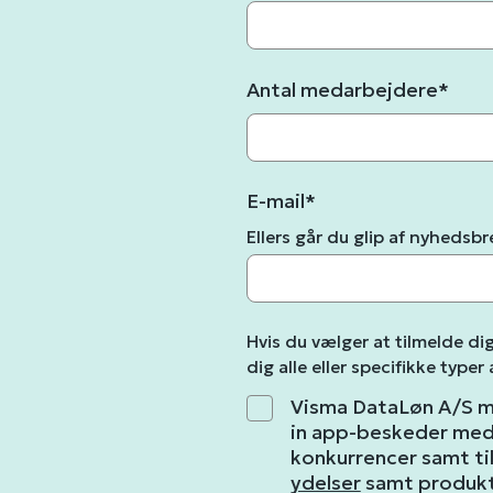
Antal medarbejdere
*
E-mail
*
Ellers går du glip af nyhedsb
Hvis du vælger at tilmelde di
dig alle eller specifikke typer
Visma DataLøn A/S må
in app-beskeder med n
konkurrencer samt ti
ydelser
samt produkte