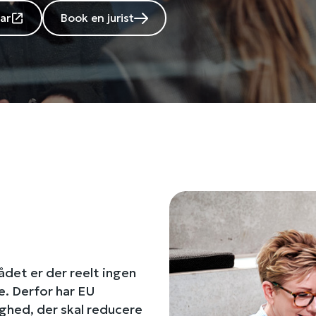
ar
Book en jurist
ådet er der reelt ingen
e. Derfor har EU
ghed, der skal reducere