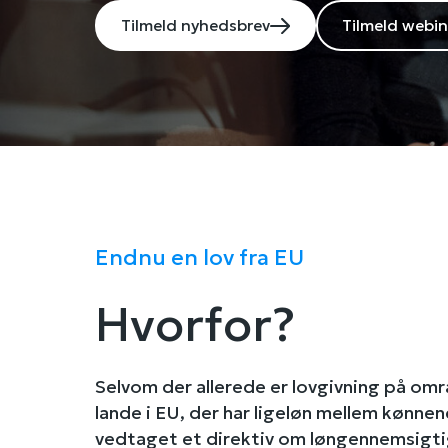
Tilmeld nyhedsbrev
Tilmeld webin
Endnu en lov fra EU
Hvorfor?
Selvom der allerede er lovgivning på omr
lande i EU, der har ligeløn mellem kønnen
vedtaget et direktiv om løngennemsigti