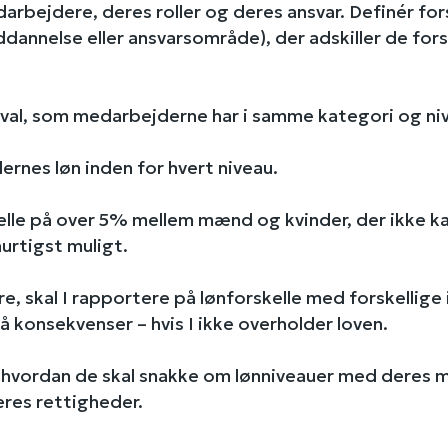
rbejdere, deres roller og deres ansvar. Definér for
ddannelse eller ansvarsområde), der adskiller de fors
terval, som medarbejderne har i samme kategori og ni
rnes løn inden for hvert niveau.
kelle på over 5% mellem mænd og kvinder, der ikke ka
hurtigst muligt.
, skal I rapportere på lønforskelle med forskellige i
 få konsekvenser –
hvis I ikke overholder loven.
e, hvordan de skal snakke om lønniveauer med deres
eres rettigheder.