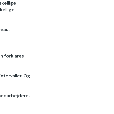
skellige
kellige
veau.
n forklares
ntervaller. Og
 medarbejdere.