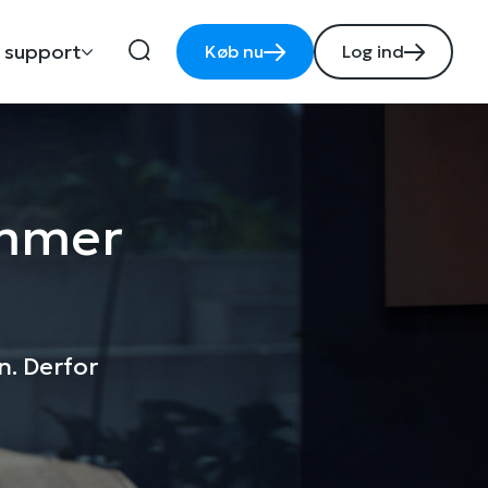
 support
Køb nu
Log ind
ammer
n. Derfor