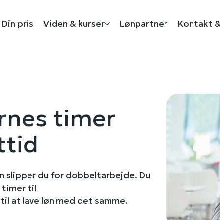
Din pris
Viden & kurser
Lønpartner
Kontakt &
rnes timer
ttid
n slipper du for dobbeltarbejde. Du
timer til
 til at lave løn med det samme.