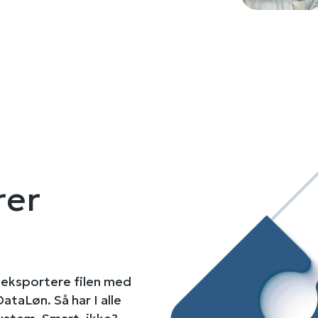
rer
ot eksportere filen med
taLøn. Så har I alle