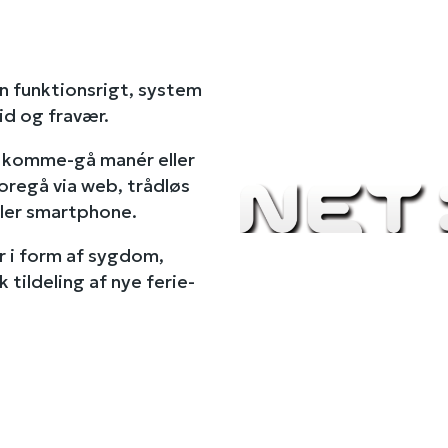
n funktionsrigt, system
id og fravær.
m komme-gå manér eller
oregå via web, trådløs
ller smartphone.
r i form af sygdom,
 tildeling af nye ferie-