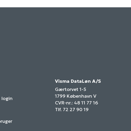
Visma DataLøn A/S
Gærtorvet 1-5
1799 København V
 login
CVR-nr.: 48 11 77 16
Tlf. 72 27 90 19
bruger