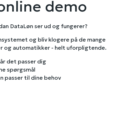
online demo
rdan DataLøn ser ud og fungerer?
lønsystemet og bliv klogere på de mange
er og automatikker - helt uforpligtende.
når det passer dig
ine spørgsmål
n passer til dine behov