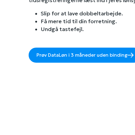
tidsregistreringerne læst ind i jeres løn
Slip for at lave dobbeltarbejde.
Få mere tid til din forretning.
Undgå tastefejl.
Prøv DataLøn i 3 måneder uden binding