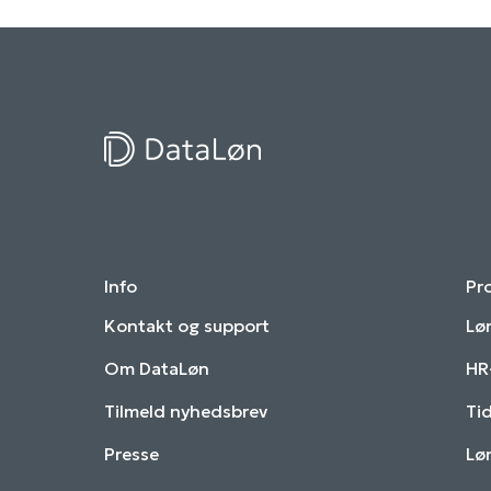
Info
Pr
Kontakt og support
Lø
Om DataLøn
HR
Tilmeld nyhedsbrev
Ti
Presse
Lø