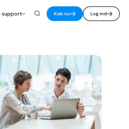
 support
Køb nu
Log ind