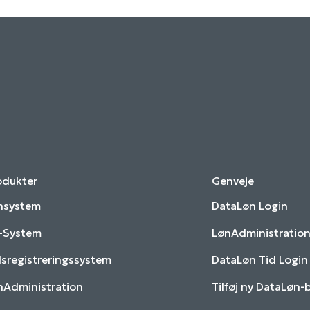
odukter
Genveje
nsystem
DataLøn Login
-System
LønAdministration
dsregistreringssystem
DataLøn Tid Login
nAdministration
Tilføj ny DataLøn-