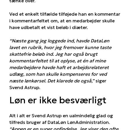
tænke over.
Ved et enkelt tilfælde tilføjede han en kommentar
i kommentarfeltet om, at en medarbejder skulle
have udbetalt et vist beløb i diæter.
“Næste gang jeg loggede ind, havde DataLøn
lavet en rubrik, hvor jeg fremover kunne taste
skattefrie beløb ind. Jeg har også brugt
kommentarfeltet til at oplyse, at én af mine
medarbejdere havde haft et arbejdsrelateret
udlæg, som han skulle kompenseres for ved
næste lønkørsel. Det klarede de også,”
siger
Svend Astrup.
Løn er ikke besværligt
Alt i alt er Svend Astrup en ualmindelig glad og
tilfreds bruger af DataLøn LønAdministration.
“Appen er en super opfindelse. Jeg viser den ofte