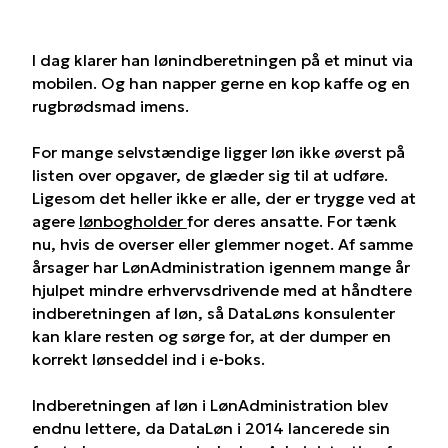
I dag klarer han lønindberetningen på et minut via
mobilen. Og han napper gerne en kop kaffe og en
rugbrødsmad imens.
For mange selvstændige ligger løn ikke øverst på
listen over opgaver, de glæder sig til at udføre.
Ligesom det heller ikke er alle, der er trygge ved at
agere
lønbogholder
for deres ansatte. For tænk
nu, hvis de overser eller glemmer noget. Af samme
årsager har LønAdministration igennem mange år
hjulpet mindre erhvervsdrivende med at håndtere
indberetningen af løn, så DataLøns konsulenter
kan klare resten og sørge for, at der dumper en
korrekt lønseddel ind i e-boks.
Indberetningen af løn i LønAdministration blev
endnu lettere, da DataLøn i 2014 lancerede sin