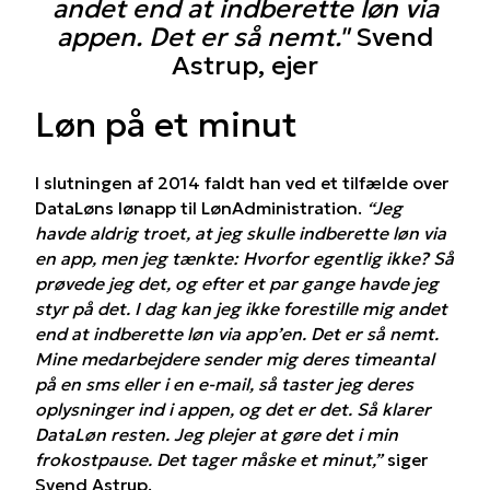
andet end at indberette løn via
appen. Det er så nemt."
Svend
Astrup, ejer
Løn på et minut
I slutningen af 2014 faldt han ved et tilfælde over
DataLøns lønapp til LønAdministration.
“Jeg
havde aldrig troet, at jeg skulle indberette løn via
en app, men jeg tænkte: Hvorfor egentlig ikke? Så
prøvede jeg det, og efter et par gange havde jeg
styr på det. I dag kan jeg ikke forestille mig andet
end at indberette løn via app’en. Det er så nemt.
Mine medarbejdere sender mig deres timeantal
på en sms eller i en e-mail, så taster jeg deres
oplysninger ind i appen, og det er det. Så klarer
DataLøn resten. Jeg plejer at gøre det i min
frokostpause. Det tager måske et minut,”
siger
Svend Astrup.