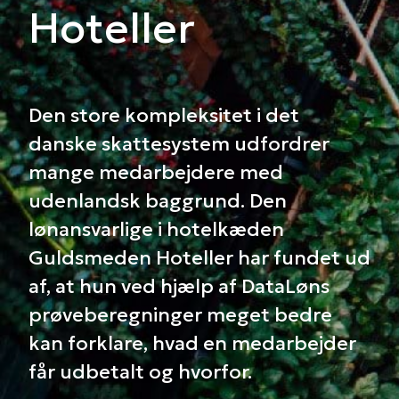
Hoteller
Den store kompleksitet i det
danske skattesystem udfordrer
mange medarbejdere med
udenlandsk baggrund. Den
lønansvarlige i hotelkæden
Guldsmeden Hoteller har fundet ud
af, at hun ved hjælp af DataLøns
prøveberegninger meget bedre
kan forklare, hvad en medarbejder
får udbetalt og hvorfor.