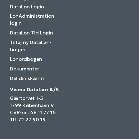
DataLøn Login
LønAdministration
login
DataLøn Tid Login
Tilføj ny DataLøn-
bruger
Lønordbogen
Dokumenter
Del din skærm
Visma DataLøn A/S
Gærtorvet 1-5
1799 København V
CVR-nr.: 48 11 77 16
Tlf. 72 27 90 19