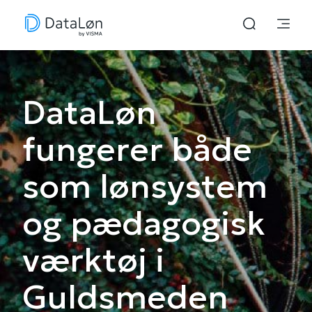
DataLøn
fungerer både
som lønsystem
og pædagogisk
værktøj i
Guldsmeden