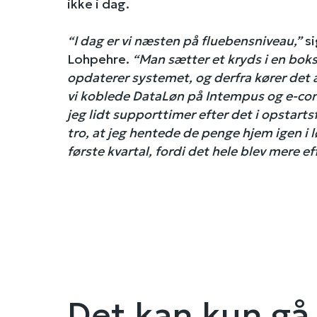
ikke i dag.
“I dag er vi næsten på fluebensniveau,”
si
Lohpehre.
“Man sætter et kryds i en boks
opdaterer systemet, og derfra kører det af
vi koblede DataLøn på Intempus og e-c
jeg lidt supporttimer efter det i opstartsf
tro, at jeg hentede de penge hjem igen i l
første kvartal, fordi det hele blev mere ef
Det kan kun gå 