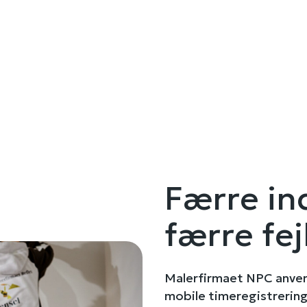
Færre in
færre fej
Malerfirmaet NPC anve
mobile timeregistreri