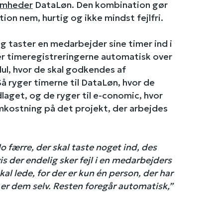
somheder
DataLøn. Den kombination gør
on nem, hurtig og ikke mindst fejlfri.
g taster en medarbejder sine timer ind i
er timeregistreringerne automatisk over
ul, hvor de skal godkendes af
å ryger timerne til DataLøn, hvor de
laget, og de ryger til e-conomic, hvor
kostning på det projekt, der arbejdes
o færre, der skal taste noget ind, des
vis der endelig sker fejl i en medarbejders
 skal lede, for der er kun én person, der har
 er dem selv. Resten foregår automatisk,”