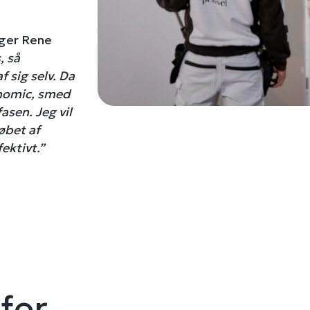
ger Rene
, så
 sig selv. Da
onomic, smed
asen. Jeg vil
øbet af
fektivt.”
for