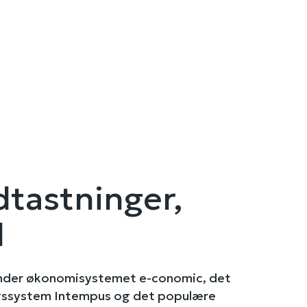
dtastninger,
l
nder økonomisystemet e-conomic, det
ngssystem Intempus og det populære