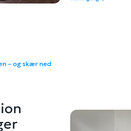
men – og skær ned
ion
ger