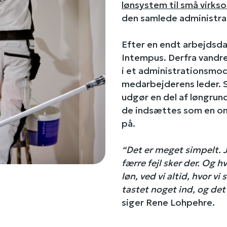
lønsystem til små virk
den samlede administrati
Efter en endt arbejdsda
Intempus. Derfra vandr
i et administrationsmod
medarbejderens leder. S
udgør en del af løngrund
de indsættes som en om
på.
“Det er meget simpelt. J
færre fejl sker der. Og h
løn, ved vi altid, hvor vi
tastet noget ind, og det
siger Rene Lohpehre.