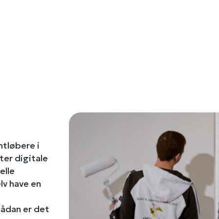
ntløbere i
ter digitale
elle
elv have en
sådan er det