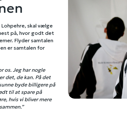
nen
 Lohpehre, skal vælge
mest på, hvor godt det
emer. Flyder samtalen
en er samtalen for
r os. Jeg har nogle
r det, de kan. På det
kunne byde billigere på
dt til at spare på
e, hvis vi bliver mere
e sammen.”