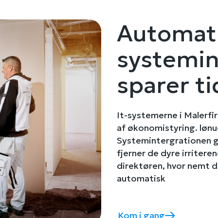
Automat
systemin
sparer ti
It-systemerne i Malerfi
af økonomistyring. lønu
Systemintergrationen 
fjerner de dyre irriteren
direktøren, hvor nemt det
automatisk
Kom i gang