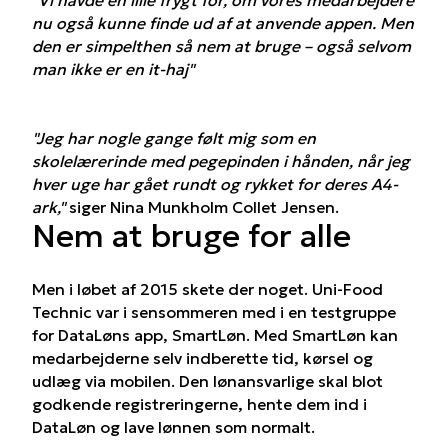
"Vi havde en lille frygt for, om vores medarbejdere
nu også kunne finde ud af at anvende appen. Men
den er simpelthen så nem at bruge – også selvom
man ikke er en it-haj"
"Jeg har nogle gange følt mig som en
skolelærerinde med pegepinden i hånden, når jeg
hver uge har gået rundt og rykket for deres A4-
ark,"
siger Nina Munkholm Collet Jensen.
Nem at bruge for alle
Men i løbet af 2015 skete der noget. Uni-Food
Technic var i sensommeren med i en testgruppe
for DataLøns app, SmartLøn. Med SmartLøn kan
medarbejderne selv indberette tid, kørsel og
udlæg via mobilen. Den lønansvarlige skal blot
godkende registreringerne, hente dem ind i
DataLøn og lave lønnen som normalt.