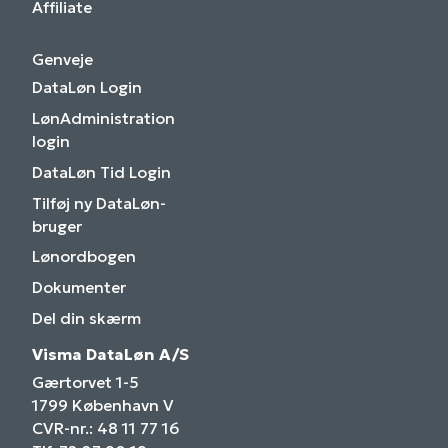
Affiliate
Genveje
DataLøn Login
LønAdministration
login
DataLøn Tid Login
Tilføj ny DataLøn-
bruger
Lønordbogen
Dokumenter
Del din skærm
Visma DataLøn A/S
Gærtorvet 1-5
1799 København V
CVR-nr.: 48 11 77 16