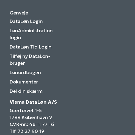
Genveje
DataLøn Login
LønAdministration
login
DataLøn Tid Login
Tilføj ny DataLøn-
bruger
Lønordbogen
Dokumenter
Del din skærm
Visma DataLøn A/S
Gærtorvet 1-5
1799 København V
CVR-nr.: 48 11 77 16
Tlf. 72 27 90 19