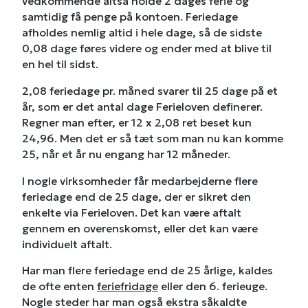
vedkommende altså holde 2 dages ferie og
samtidig få penge på kontoen. Feriedage
afholdes nemlig altid i hele dage, så de sidste
0,08 dage føres videre og ender med at blive til
en hel til sidst.
2,08 feriedage pr. måned svarer til 25 dage på et
år, som er det antal dage Ferieloven definerer.
Regner man efter, er 12 x 2,08 ret beset kun
24,96. Men det er så tæt som man nu kan komme
25, når et år nu engang har 12 måneder.
I nogle virksomheder får medarbejderne flere
feriedage end de 25 dage, der er sikret den
enkelte via Ferieloven. Det kan være aftalt
gennem en overenskomst, eller det kan være
individuelt aftalt.
Har man flere feriedage end de 25 årlige, kaldes
de ofte enten
feriefridage
eller den 6. ferieuge.
Nogle steder har man også ekstra såkaldte