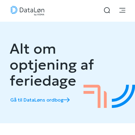
Alt om
optjening af
feriedage
Gå til DataLøns ordbog