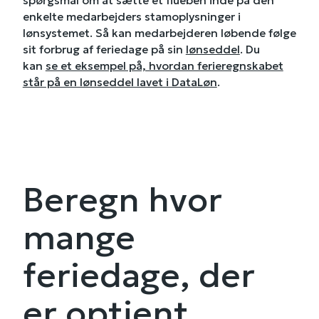
spørgsmål om at sætte et flueben inde på den
enkelte medarbejders stamoplysninger i
lønsystemet. Så kan medarbejderen løbende følge
sit forbrug af feriedage på sin
lønseddel
. Du
kan
se et eksempel på, hvordan ferieregnskabet
står på en lønseddel lavet i DataLøn
.
Beregn hvor
mange
feriedage, der
er optjent