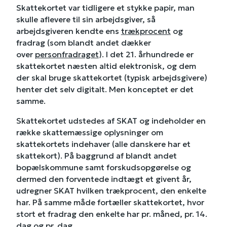
Skattekortet var tidligere et stykke papir, man
skulle aflevere til sin arbejdsgiver, så
arbejdsgiveren kendte ens
trækprocent
og
fradrag (som blandt andet dækker
over
personfradraget
). I det 21. århundrede er
skattekortet næsten altid elektronisk, og dem
der skal bruge skattekortet (typisk arbejdsgivere)
henter det selv digitalt. Men konceptet er det
samme.
Skattekortet udstedes af SKAT og indeholder en
række skattemæssige oplysninger om
skattekortets indehaver (alle danskere har et
skattekort). På baggrund af blandt andet
bopælskommune samt forskudsopgørelse og
dermed den forventede indtægt et givent år,
udregner SKAT hvilken trækprocent, den enkelte
har. På samme måde fortæller skattekortet, hvor
stort et fradrag den enkelte har pr. måned, pr. 14.
dag og pr. dag.