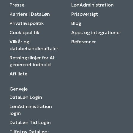
Presse
LønAdministration
Karriere i DataLøn
Prisoversigt
Privatlivspolitik
Blog
Cookiepolitik
Apps og integrationer
Vilkår og
Referencer
databehandleraftaler
Retningslinjer for AI-
genereret indhold
Affiliate
Genveje
DataLøn Login
LønAdministration
login
DataLøn Tid Login
Tilføj ny DataLøn-